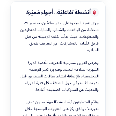
أنشطة تفاعليّة.. أجواء مُميّزة
جرى تنفيذ المبادرة على مدار ساعتْين، بحضور 25
شخصًا، من اليافعات والشباب والشابات المتطوعين
والمتطوعات، حيث بدأت بكلمة ترحيبيّة من قبل
فريق المُبادر، بالمشاركات، مع التعريف بفريق
المبادرة.
وعرض الفريق مسرحية للتعريف بأهمية الدورة
الشهرية لسلامة النساء، وضرورة كسر الوصمة
المجتمعية، بالإضافة لنشاط بطاقات السيناريو، قبل
بدء نشاط معرفي حول النظافة خلال فترة الدورة،
والحديث عن السلوكيات الصحيحة أثناءها.
وقدّم المتطوعون أيضًا، نشاطًا مهمًا بعنوان "متى
تغيرت"، والذي ركزَ على التغيرات الجسدية خلال
فترة الدورة الشهرية والبلوغ وأثرها والتعامل السليم