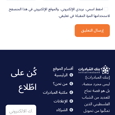
احفظ اسمي، بريدي الإلكتروني، والموقع الإلكتروني في هذا المتصفح
لاستخدامها المرة المقبلة في تعليقي.
كُن على
أقسام الموقع
الرئيسية
[بنك المبادرات]:
اطّلاع
من نحن؟
ليس مجرد منصة،
بل هو قصة نجاح
مكتبة المبادرات
للعديد من الشباب
الإعلانات
ا
*
الفلسطيني الذين
ا
ل
*
الشركاء
تمكّنوا من تحويل
ل
ا
ا