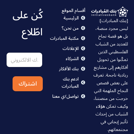
كُن على
أقسام الموقع
الرئيسية
[بنك المبادرات]:
اطّلاع
من نحن؟
ليس مجرد منصة،
بل هو قصة نجاح
مكتبة المبادرات
للعديد من الشباب
الإعلانات
ا
ا
الفلسطيني الذين
ا
ل
ل
الشركاء
تمكّنوا من تحويل
ل
ا
ب
ب
ل
ر
أفكارهم إلى مشاريع
بنك الأفكار
ر
ي
ك
ريادية ناجحة. تعرف
ي
ت
د
ادعم بنك
اشتراك
د
على بعض قصص
ا
ر
المبادرات
ا
ل
و
النجاح الملهمة التي
ل
ن
ب
تواصل/ي معنا
خرجت من منصتنا،
ا
ر
ي
ل
وكيف تمكن هؤلاء
ا
ي
ك
ل
د
الشباب من إحداث
ت
ا
ب
تأثير إيجابي في
ر
ل
ر
و
مجتمعاتهم.
ي
ب