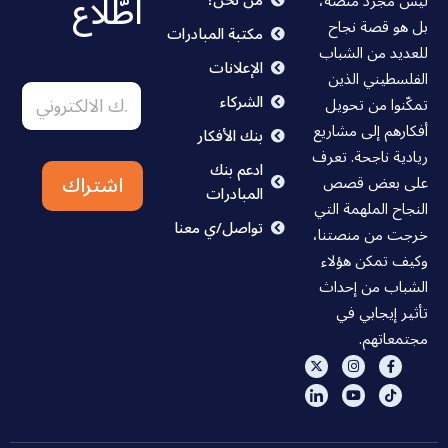
اطّلاع
ليس مجرد منصة،
بل هو قصة نجاح
مكتبة المبادرات
للعديد من الشباب
الإعلانات
ا
*
الفلسطيني الذين
ا
ا
ل
الشركاء
تمكّنوا من تحويل
ل
ل
ب
ب
ا
ر
أفكارهم إلى مشاريع
بنك الأفكار
ر
ل
ي
ريادية ناجحة. تعرف
ي
ك
د
ادعم بنك
اشتراك
د
على بعض قصص
ا
ت
المبادرات
ا
ل
ر
النجاح الملهمة التي
ل
ا
و
تواصل/ي معنا
خرجت من منصتنا،
ا
ل
ن
ل
وكيف تمكن هؤلاء
ك
ي
ك
ا
ت
الشباب من إحداث
ت
ل
ر
تأثير إيجابي في
ر
ا
و
و
مجتمعاتهم.
ل
ن
ن
ك
ي
ي
ت
*
ر
و
ن